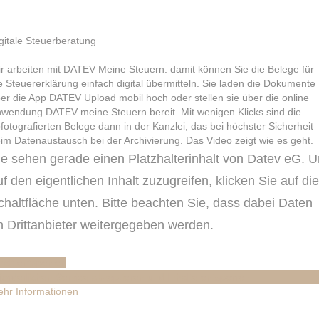
gitale Steuerberatung
r arbeiten mit DATEV Meine Steuern: damit können Sie die Belege für
e Steuererklärung einfach digital übermitteln. Sie laden die Dokumente
er die App DATEV Upload mobil hoch oder stellen sie über die online
wendung DATEV meine Steuern bereit. Mit wenigen Klicks sind die
fotografierten Belege dann in der Kanzlei; das bei höchster Sicherheit
im Datenaustausch bei der Archivierung. Das Video zeigt wie es geht.
ie sehen gerade einen Platzhalterinhalt von
Datev eG
. 
uf den eigentlichen Inhalt zuzugreifen, klicken Sie auf die
chaltfläche unten. Bitte beachten Sie, dass dabei Daten
n Drittanbieter weitergegeben werden.
halt entsperren
forderlichen Service akzeptieren und Inhalte entsperren
hr Informationen