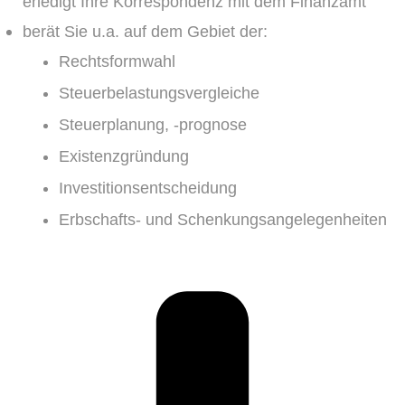
erledigt Ihre Korrespondenz mit dem Finanzamt
berät Sie u.a. auf dem Gebiet der:
Rechtsformwahl
Steuerbelastungsvergleiche
Steuerplanung, -prognose
Existenzgründung
Investitionsentscheidung
Erbschafts- und Schenkungsangelegenheiten