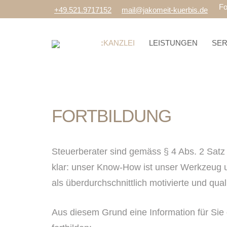
Fo
+49.521.9717152
mail@jakomeit-kuerbis.de
KANZLEI
LEISTUNGEN
SER
FORTBILDUNG
Steuerberater sind gemäss § 4 Abs. 2 Satz 
klar: unser Know-How ist unser Werkzeug un
als überdurchschnittlich motivierte und quali
Aus diesem Grund eine Information für Sie